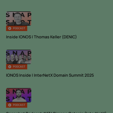
datenschutz@internetx.com oder direkt über den
Abmeldelink in der jeweiligen Produktinformation
*
widerrufen.
PODCAST
Inside IONOS | Thomas Keller (DENIC)
PODCAST
IONOS Inside | InterNetX Domain Summit 2025
PODCAST