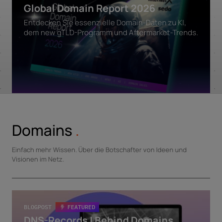
Global Domain Report 2026
Entdecken Sie essenzielle Domain-Daten zu KI,
dem new gTLD-Programm und Aftermarket-Trends.
Domains
.
Einfach mehr Wissen. Über die Botschafter von Ideen und
Visionen im Netz.
BLOGPOST
FEATURED
DNS-Records | Behind Domains