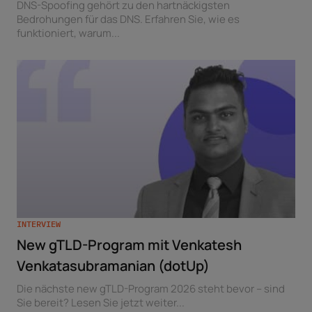
DNS-Spoofing gehört zu den hartnäckigsten
Bedrohungen für das DNS. Erfahren Sie, wie es
funktioniert, warum...
INTERVIEW
New gTLD-Program mit Venkatesh
Venkatasubramanian (dotUp)
Die nächste new gTLD-Program 2026 steht bevor – sind
Sie bereit? Lesen Sie jetzt weiter...