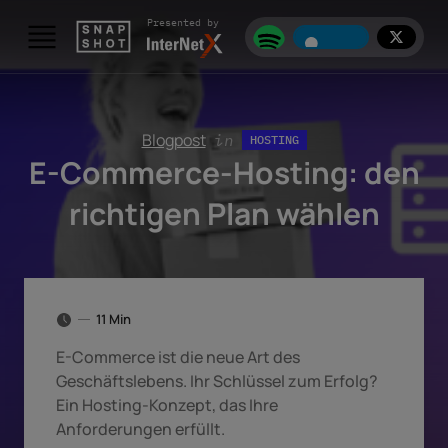
Skip to content
Presented by
Blogpost
in
HOSTING
E-Commerce-Hosting: den
richtigen Plan wählen
11 Min
E-Commerce ist die neue Art des
Geschäftslebens. Ihr Schlüssel zum Erfolg?
Ein Hosting-Konzept, das Ihre
Anforderungen erfüllt.