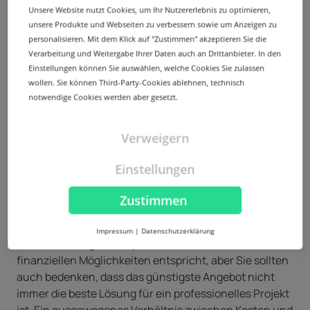
Auf E-Commerce-Websites werden sensible
Unsere Website nutzt Cookies, um Ihr Nutzererlebnis zu optimieren,
Informationen von Kund:innen wie persönliche
unsere Produkte und Webseiten zu verbessern sowie um Anzeigen zu
Angaben und Zahlungsdaten verarbeitet. Daher hat
personalisieren. Mit dem Klick auf "Zustimmen" akzeptieren Sie die
die Sicherheit höchste Priorität. Bei der Bewertung von
Verarbeitung und Weitergabe Ihrer Daten auch an Drittanbieter. In den
Hosting Providern sollten Sie unbedingt auf
Einstellungen können Sie auswählen, welche Cookies Sie zulassen
wollen. Sie können Third-Party-Cookies ablehnen, technisch
Sicherheitsmerkmale und Zertifizierungen achten, die
notwendige Cookies werden aber gesetzt.
den gesetzlichen Bestimmungen Ihres Landes
entsprechen. Wenn Sie sicherstellen, dass Ihr Hosting
Provider über solide Sicherheitsmaßnahmen verfügt,
Verweigern
können Sie Ihr Unternehmen schützen und das
Vertrauen Ihrer Kund:innen stärken.
Einstellungen
Budget
4
Zustimmen
Ihr Budget spielt eine zentrale Rolle bei der
Entscheidung für einen bestimmten Hosting-Plan. Es
Impressum
|
Datenschutzerklärung
ist zwar wichtig, eine Option zu finden, die Ihren
finanziellen Möglichkeiten entspricht, aber Sie sollten
auch bedenken, dass das günstigste Angebot nicht
immer die beste Lösung für ein professionelles Projekt