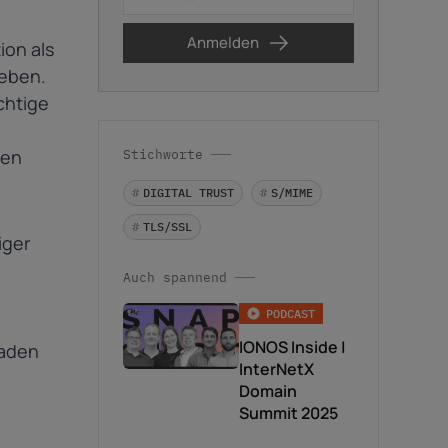
Anmelden
ion als
Ich stimme der
ieben.
Datenschutzerklärung
zu. Meine
chtige
Daten werden zur Bearbeitung der
Anfrage gespeichert. Ein Widerruf ist
jederzeit per E-Mail an
uen
Stichworte
datenschutz@internetx.com oder
*
via Abmeldelink möglich.
#
DIGITAL TRUST
#
S/MIME
#
TLS/SSL
iger
Auch spannend
PODCAST
IONOS Inside |
haden
InterNetX
Domain
Summit 2025