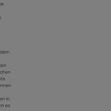
te
,
ndern.
gten
ischen
nte
können
en in
nn es