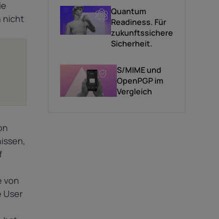
ie
Quantum
 nicht
Readiness. Für
zukunftssichere
Sicherheit.
S/MIME und
OpenPGP im
Vergleich
on
issen,
f
e von
e User