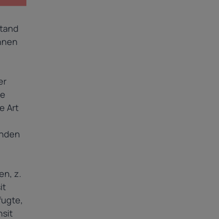
stand
önnen
er
ie
e Art
enden
en, z.
it
fugte,
nsit