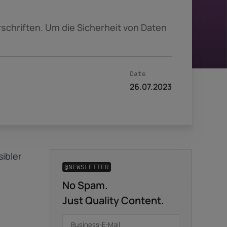
schriften. Um die Sicherheit von Daten
Date
26.07.2023
sibler
@NEWSLETTER
No Spam.
Business-E-Mail
*
Just Quality Content.
n
Vorname
*
Nachname
*