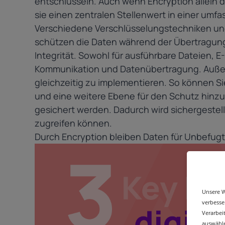
entschlüsseln. Auch wenn Encryption allein d
sie einen zentralen Stellenwert in einer um
Verschiedene Verschlüsselungstechniken und
schützen die Daten während der Übertragung
Integrität. Sowohl für ausführbare Dateien, 
Kommunikation und Datenübertragung. Außer
gleichzeitig zu implementieren. So können Sie
und eine weitere Ebene für den Schutz hinz
gesichert werden. Dadurch wird sichergestell
zugreifen können.
Durch Encryption bleiben Daten für Unbefug
Unsere W
verbesse
Verarbei
auswähle