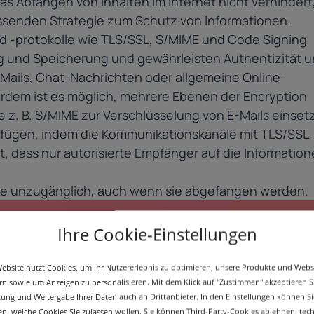
as Abfangen von Inhalten im Internet nicht verhindert
fassenden Strategie zum Schutz von Informationen.
 -protokolle wie
TLS/SSL
,
S/MIME
und
Code Signing
 und Speicherung und gewährleisten Authentizität 
E-Mails, Chat-Nachrichten oder allgemeine Online-
dem ist es möglich, mehrere Ebenen der Encryption
 z. B.
S/MIME
zur
Verschlüsselung von E-Mails
einset
ufügen, indem die Kommunikationskanäle mit TLS/SSL
t, dass nur autorisierte Empfänger auf die Informatio
te unzugänglich, auch wenn sie abgefangen werden.
Ihre Cookie-Einstellungen
ebsite nutzt Cookies, um Ihr Nutzererlebnis zu optimieren, unsere Produkte und Webs
rn sowie um Anzeigen zu personalisieren. Mit dem Klick auf "Zustimmen" akzeptieren S
tung und Weitergabe Ihrer Daten auch an Drittanbieter. In den Einstellungen können Si
n, welche Cookies Sie zulassen wollen. Sie können Third-Party-Cookies ablehnen, tec