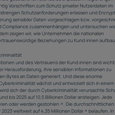
htig Vorschriften zum Schutz privater Nutzerdaten im
t strengen Schutzanforderungen erlassen und Encrypt
herung sensibler Daten vorgeschlagen bzw. vorgeschr
und Compliance zusammenhängen und untersuchen wi
dem zeigen wir, wie Unternehmen die nationalen
, vertrauenswürdige Beziehungen zu Kund:innen aufba
iminalität
tionen und des Vertrauens der Kund:innen sind wicht
r Herausforderung, ihre sensiblen Informationen zu
onen Bytes an Daten generiert. Und diese enorme
erkriminalität wächst und entwickelt sich in einem
ird sich der
durch Cyberkriminalität verursachte Sc
 und bis 2025 auf 10,5 Billionen Dollar ansteigen. Jede
oren oder werden gestohlen
. Die durchschnittlichen
r 2023 weltweit
auf 4,35 Millionen Dollar
belaufen. In