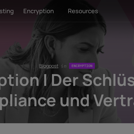
sting
Encryption
Resources
Blogpost
in
ENCRYPTION
ption | Der Schlüs
liance und Vert