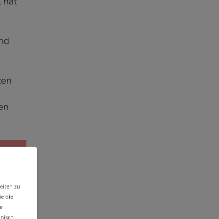
, hat
und
zen
nen
eiten zu
ie die
e
hnisch