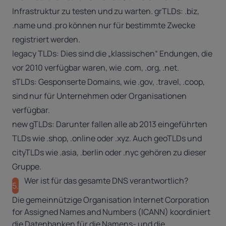
Infrastruktur zu testen und zu warten. grTLDs: .biz,
.name und .pro können nur für bestimmte Zwecke
registriert werden.
legacy TLDs: Dies sind die „klassischen“ Endungen, die
vor 2010 verfügbar waren, wie .com, .org, .net.
sTLDs: Gesponserte Domains, wie .gov, .travel, .coop,
sind nur für Unternehmen oder Organisationen
verfügbar.
new gTLDs: Darunter fallen alle ab 2013 eingeführten
TLDs wie .shop, .online oder .xyz. Auch geoTLDs und
cityTLDs
wie .asia, .berlin oder .nyc gehören zu dieser
Gruppe.
Wer ist für das gesamte DNS verantwortlich?
5.
Die gemeinnützige Organisation Internet Corporation
for Assigned Names and Numbers (ICANN) koordiniert
die Datenbanken für die Namens- und die