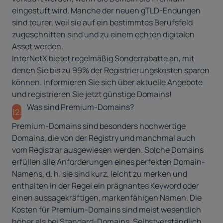
eingestuft wird. Manche der neuen gTLD-Endungen
sind teurer, weil sie auf ein bestimmtes Berufsfeld
zugeschnitten sind und zu einem echten digitalen
Asset werden.
InterNetX bietet regelmäßig Sonderrabatte an, mit
denen Sie bis zu 99% der Registrierungskosten sparen
können. Informieren Sie sich über
aktuelle Angebote
und
registrieren Sie jetzt günstige Domains
!
Was sind Premium-Domains?
12.
Premium-Domains sind besonders hochwertige
Domains, die von der Registry und manchmal auch
vom Registrar ausgewiesen werden. Solche Domains
erfüllen alle Anforderungen eines perfekten Domain-
Namens, d. h. sie sind kurz, leicht zu merken und
enthalten in der Regel ein prägnantes Keyword oder
einen aussagekräftigen, markenfähigen Namen. Die
Kosten für Premium-Domains sind meist wesentlich
höher als bei Standard-Domains. Selbstverständlich