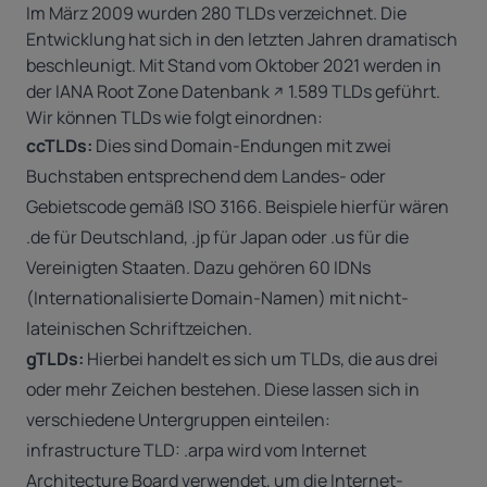
Im März 2009 wurden 280 TLDs verzeichnet. Die
Entwicklung hat sich in den letzten Jahren dramatisch
beschleunigt. Mit Stand vom Oktober 2021 werden in
der
IANA Root Zone Datenbank
1.589 TLDs geführt.
Wir können TLDs wie folgt einordnen:
ccTLDs:
Dies sind Domain-Endungen mit zwei
Buchstaben entsprechend dem Landes- oder
Gebietscode gemäß ISO 3166. Beispiele hierfür wären
.de für Deutschland, .jp für Japan oder .us für die
Vereinigten Staaten. Dazu gehören 60 IDNs
(Internationalisierte Domain-Namen) mit nicht-
lateinischen Schriftzeichen.
gTLDs:
Hierbei handelt es sich um TLDs, die aus drei
oder mehr Zeichen bestehen. Diese lassen sich in
verschiedene Untergruppen einteilen:
infrastructure TLD:
.arpa
wird vom Internet
Architecture Board verwendet, um die Internet-