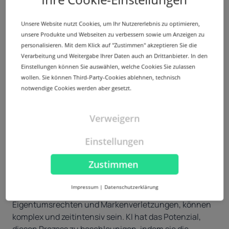
Datenbasierte Einblicke in Domains
6
Unsere Website nutzt Cookies, um Ihr Nutzererlebnis zu optimieren,
KI eignet sich hervorragend zur Analyse großer
unsere Produkte und Webseiten zu verbessern sowie um Anzeigen zu
Datenmengen, um verwertbare Erkenntnisse zu
personalisieren. Mit dem Klick auf "Zustimmen" akzeptieren Sie die
gewinnen. In der Domain-Branche kann diese
Verarbeitung und Weitergabe Ihrer Daten auch an Drittanbieter. In den
Fähigkeit Registrant:innen helfen, bessere
Einstellungen können Sie auswählen, welche Cookies Sie zulassen
Registrierungs- und Investitionsentscheidungen zu
wollen. Sie können Third-Party-Cookies ablehnen, technisch
treffen. Durch das Verständnis von Markttrends, User-
notwendige Cookies werden aber gesetzt.
Verhalten und der Wettbewerbssituation können
Registrant:innen wertvolle Chancen erkennen und
Verweigern
fundierte Entscheidungen treffen. Datengestützte
Strategien erhöhen die Wahrscheinlichkeit,
Einstellungen
zielgerichtete und profitable Domainnamen zu
erhalten.
Zustimmen
Schnellere Streitbeilegung durch KI
7
Impressum
|
Datenschutzerklärung
Domainstreitigkeiten, wie z. B. Fragen zu
Eigentumsrechten und Markenverletzungen, können
komplex und zeitintensiv sein. KI hat das Potenzial,