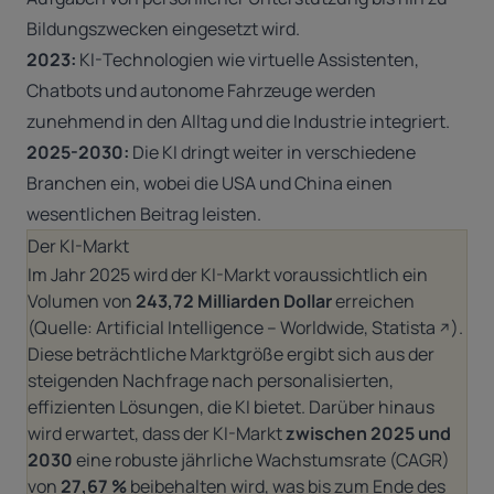
Bildungszwecken eingesetzt wird.
2023:
KI-Technologien wie virtuelle Assistenten,
Chatbots und autonome Fahrzeuge werden
zunehmend in den Alltag und die Industrie integriert.
2025-2030:
Die KI dringt weiter in verschiedene
Branchen ein, wobei die USA und China einen
wesentlichen Beitrag leisten.
Der KI-Markt
Im Jahr 2025 wird der KI-Markt voraussichtlich ein
Volumen von
243,72 Milliarden Dollar
erreichen
(Quelle:
Artificial Intelligence – Worldwide, Statista
).
Diese beträchtliche Marktgröße ergibt sich aus der
steigenden Nachfrage nach personalisierten,
effizienten Lösungen, die KI bietet. Darüber hinaus
wird erwartet, dass der KI-Markt
zwischen 2025 und
2030
eine robuste jährliche Wachstumsrate (CAGR)
von
27,67 %
beibehalten wird, was bis zum Ende des