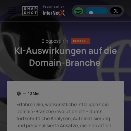
Skip to content
Presented by
Blogpost
in
DOMAINS
KI-Auswirkungen auf die
Domain-Branche
10 Min
Erfahren Sie, wie Künstliche Intelligenz die
Domain-Branche revolutioniert – durch
fortschrittliche Analysen, Automatisierung
und personalisierte Ansätze, die Innovation