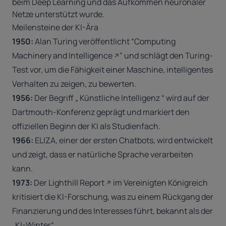
beim Deep Learning und das Aufkommen neuronaler
Netze unterstützt wurde.
Meilensteine der KI-Ära
1950:
Alan Turing veröffentlicht “
Computing
Machinery and Intelligence
” und schlägt den Turing-
Test vor, um die Fähigkeit einer Maschine, intelligentes
Verhalten zu zeigen, zu bewerten.
1956:
Der Begriff „ Künstliche Intelligenz “ wird auf der
Dartmouth-Konferenz geprägt und markiert den
offiziellen Beginn der KI als Studienfach.
1966:
ELIZA
, einer der ersten Chatbots, wird entwickelt
und zeigt, dass er natürliche Sprache verarbeiten
kann.
1973:
Der
Lighthill Report
im Vereinigten Königreich
kritisiert die KI-Forschung, was zu einem Rückgang der
Finanzierung und des Interesses führt, bekannt als der
„KI-Winter“.