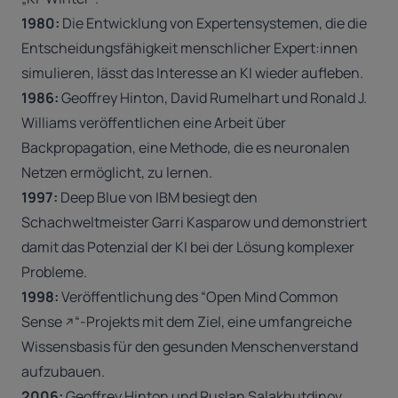
1980:
Die Entwicklung von Expertensystemen, die die
Entscheidungsfähigkeit menschlicher Expert:innen
simulieren, lässt das Interesse an KI wieder aufleben.
1986:
Geoffrey Hinton, David Rumelhart und Ronald J.
Williams veröffentlichen eine Arbeit über
Backpropagation, eine Methode, die es neuronalen
Netzen ermöglicht, zu lernen.
1997:
Deep Blue von IBM besiegt den
Schachweltmeister Garri Kasparow und demonstriert
damit das Potenzial der KI bei der Lösung komplexer
Probleme.
1998:
Veröffentlichung des “
Open Mind Common
Sense
“-Projekts mit dem Ziel, eine umfangreiche
Wissensbasis für den gesunden Menschenverstand
aufzubauen.
2006:
Geoffrey Hinton und Ruslan Salakhutdinov