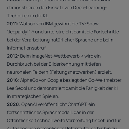
demonstrieren den Einsatz von Deep-Learning-
Techniken in der KI.
2011:
Watson von IBM gewinnt die TV-Show
“Jeopardy!”
und unterstreicht damit die Fortschritte
bei der Verarbeitung natürlicher Sprache und beim
Informationsabruf.
2012:
Beim
ImageNet-Wettbewerb
wird ein
Durchbruch bei der Bilderkennung mit tiefen
neuronalen Feldern (Faltungsnetzwerken) erzielt.
2016:
AlphaGo von Google besiegt den Go-Weltmeister
Lee Sedol und demonstriert damit die Fähigkeit der KI
in strategischen Spielen.
2020
:
OpenAI veröffentlicht ChatGPT, ein
fortschrittliches Sprachmodell, das in der
Öffentlichkeit schnell weite Verbreitung findet und für
Aufgaben von persönlicher Unterstützung bis hin zu