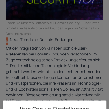
Laden Sie unseren Leitfaden zur
Domain Security 101
herunter,
um detaillierte Antworten auf häufige Fragen zur Sicherheit von
Domains zu erhalten.
Neue Trends bei Domain-Endungen
5
Mit der Integration von KI haben sich die User-
Präferenzen bei Domain-Endungen verschoben. Im
Zuge der technologischen Entwicklung erfreuen sich
TLDs, die mit KI und Technologie in Verbindung
gebracht werden
, wie
.ai
,
.io
oder
.tech
, zunehmender
Beliebtheit. Diese Endungen können für Unternehmen
und Privatpersonen, die ihre Präsenz im Technologie-
und KI-Ecosystem signalisieren wollen, an Attraktivität
gewinnen. Diese Verschiebung hat die Marktdynamik
bei Domainregistrierungen beeinflusst und bestimmte
Endungen wertvoller und begehrter gemacht.
Ihre Cookie-Einstellungen