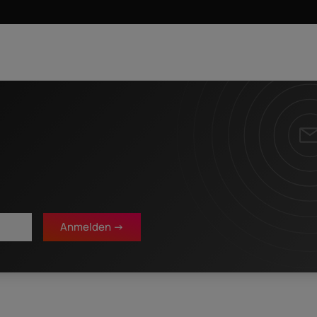
Nachname
*
Anmelden ->
 Durch den Klick auf "Download" erkläre ich mich damit einverstanden, dass
um meine Anfrage zu bearbeiten. Hinweis: Sie können Ihre Einwilligung jederzeit
enschutz@internetx.com oder direkt über den Abmeldelink in der jeweiligen