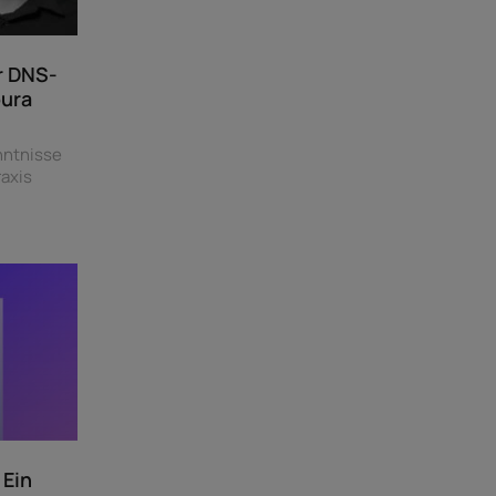
r DNS-
oura
nntnisse
axis
 Ein