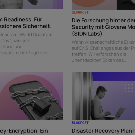
BLOGPOST
 Readiness. Für
Die Forschung hinter de
ssichere Sicherheit.
Security mit Giovane M
(SIDN Labs)
erklärt am „World Quantum
 Day“, wie sich
Wenn wissenschaftliche Erke
selung und
auf DNS-Challenges aus der Pr
tssysteme im Zuge des...
treffen: Wir erforschen die
unentdeckten Ecken des...
BLOGPOST
Key-Encryption: Ein
Disaster Recovery Plan |