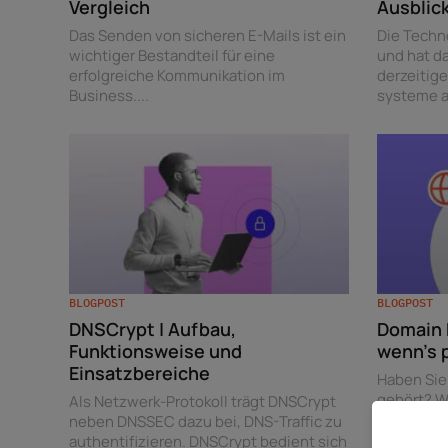
Vergleich
Ausblic
Das Senden von sicheren E-Mails ist ein
Die Techn
wichtiger Bestandteil für eine
und hat d
erfolgreiche Kommunikation im
derzeitig
Business....
systeme a
BLOGPOST
BLOGPOST
DNSCrypt | Aufbau,
Domain H
Funktionsweise und
wenn’s 
Einsatzbereiche
Haben Sie
gehört? W
Als Netzwerk-Protokoll trägt DNSCrypt
Domain-Di
neben DNSSEC dazu bei, DNS-Traffic zu
Ihnen...
authentifizieren. DNSCrypt bedient sich