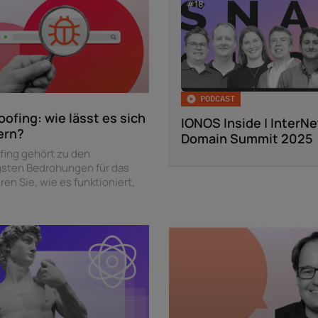
PODCAST
ofing: wie lässt es sich
IONOS Inside | InterN
ern?
Domain Summit 2025
ing gehört zu den
gsten Bedrohungen für das
ren Sie, wie es funktioniert,