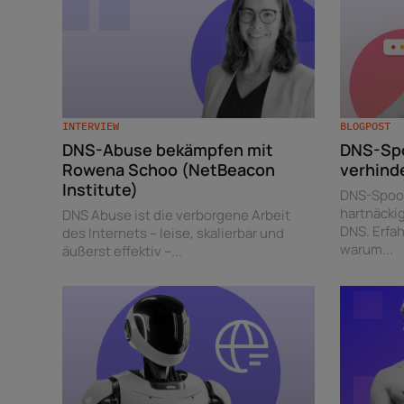
INTERVIEW
BLOGPOST
DNS-Abuse bekämpfen mit
DNS-Spo
Rowena Schoo (NetBeacon
verhind
Institute)
DNS-Spoof
hartnäcki
DNS Abuse ist die verborgene Arbeit
DNS. Erfah
des Internets – leise, skalierbar und
warum...
äußerst effektiv –...