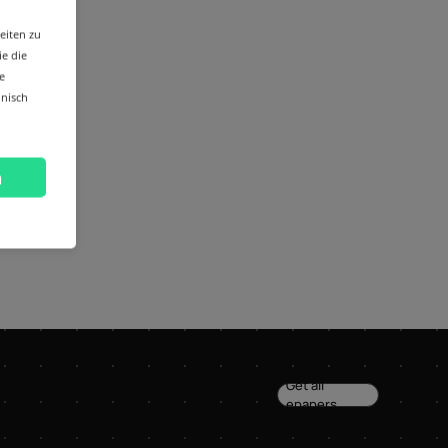
eiten zu
ie die
e
hnisch
n
Get all
epapers