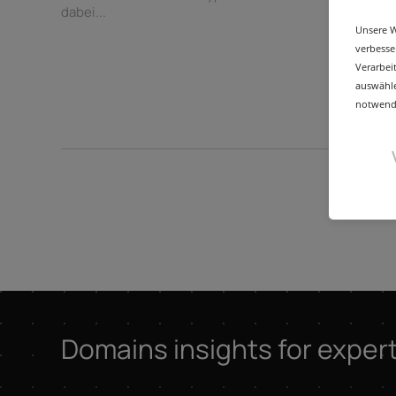
dabei...
Unsere W
verbesse
Verarbei
auswähle
notwendi
Domains insights for exper