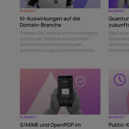
BLOGPOST
BLOGPOST
KI-Auswirkungen auf die
Quantum
Domain-Branche
zukunft
Erfahren Sie, wie Künstliche Intelligenz
DigiCert 
die Domain-Branche revolutioniert –
Readiness
durch fortschrittliche Analysen,
Verschlüs
Automatisierung und personalisierte...
Sicherhei
BLOGPOST
BLOGPOST
S/MIME und OpenPGP im
Public-