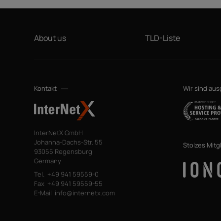
About us
TLD-Liste
Kontakt
Wir sind au
InterNetX GmbH
Johanna-Dachs-Str. 55
Stolzes Mitg
93055 Regensburg
Germany
Tel.
+49 941 59559-0
Fax
+49 941 59559-55
E-Mail
info@internetx.com