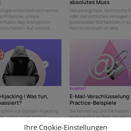
k
absolutes Muss
ologie entwickelt sich weiter
Naturereignisse, technische R
as Potenzial, unsere
oder menschliches Versagen: 
en Public-Key-Encryption-
potenzieller Störfaktoren in e
uszuhebeln. Auf welche...
Rechenzentrum ist lang....
BLOGPOST
ijacking | Was tun,
E-Mail-Verschlüsselung |
passiert?
Practice-Beispiele
 schon von Domain-Hijacking
Sie kennen es und Sie hassen 
as, wenn wir es einfach
endlose Flut an Betrugsversu
ebstahl nennen? Läuft
Daten-Diebstahl und sonstigen
Ihre Cookie-Einstellungen