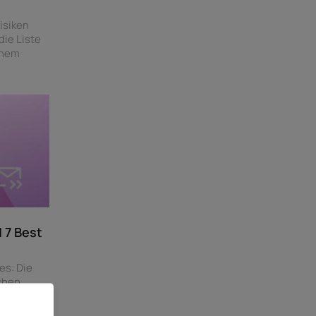
isiken
die Liste
inem
 7 Best
es: Die
chen,
...