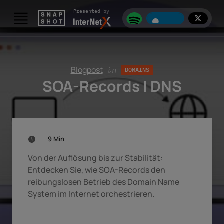
Skip to content
Presented by
Blogpost
in
DOMAINS
SOA-Records | DNS
9 Min
Von der Auflösung bis zur Stabilität:
Entdecken Sie, wie SOA-Records den
reibungslosen Betrieb des Domain Name
System im Internet orchestrieren.