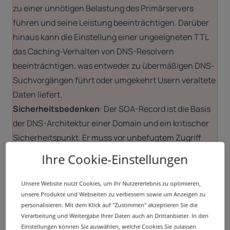
zu einer unnötigen Belastung des Primärservers
führen und seine Leistung beeinträchtigen. Darüber
hinaus kann die Einstellung einer ungeeigneten TTL
das Caching-Verhalten von DNS-Resolvern
beeinträchtigen, was entweder zu übermäßigen DNS-
Suchvorgängen führt oder umgekehrt Usern veraltete
Daten liefert.
Sicherheitsbedenken
: Der SOA-Record ist die Basis
der DNS-Architektur einer Domain und ein kritischer
Sicherheitspunkt. Er muss vor unbefugtem Zugriff
und Änderungen geschützt werden, die weitreichende
Ihre Cookie-Einstellungen
Auswirkungen auf die Domain und die damit
verbundenen Dienste haben können.
Unsere Website nutzt Cookies, um Ihr Nutzererlebnis zu optimieren,
unsere Produkte und Webseiten zu verbessern sowie um Anzeigen zu
Best Practice für das SOA-Record-Management
personalisieren. Mit dem Klick auf "Zustimmen" akzeptieren Sie die
Regelmäßige Audits
: Führen Sie Audits von SOA- und
Verarbeitung und Weitergabe Ihrer Daten auch an Drittanbieter. In den
anderen
DNS-Records
durch, um deren Genauigkeit
Einstellungen können Sie auswählen, welche Cookies Sie zulassen