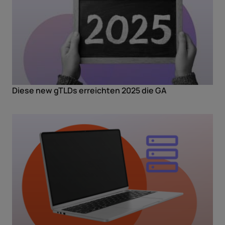
Diese new gTLDs erreichten 2025 die GA