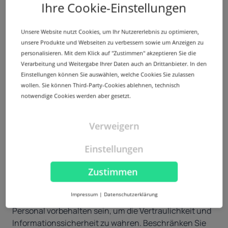
Ihrem Unternehmen einen strengen
Ihre Cookie-Einstellungen
Überprüfungsprozess ein, der einen Virenscan
beinhaltet, damit Ihr Code frei von unerwünschten
Unsere Website nutzt Cookies, um Ihr Nutzererlebnis zu optimieren,
Effekten und Schwachstellen ist, wenn Sie ihn zum
unsere Produkte und Webseiten zu verbessern sowie um Anzeigen zu
Signieren einreichen. Das gilt auch für Bibliotheken
personalisieren. Mit dem Klick auf "Zustimmen" akzeptieren Sie die
von Drittanbietern, die in Ihrem Code integriert sind.
Verarbeitung und Weitergabe Ihrer Daten auch an Drittanbieter. In den
Signierten Code immer mit einem Zeitstempel
Einstellungen können Sie auswählen, welche Cookies Sie zulassen
3.
wollen. Sie können Third-Party-Cookies ablehnen, technisch
versehen
notwendige Cookies werden aber gesetzt.
Durch Anwenden des Zeitstempels auf den Code
validieren Sie ihn auch über das Ablauf- oder
Verweigern
Widerrufs-Datum des Code Signing-Zertifikats hinaus.
Der Grund: ein Zeitstempel friert die digitale Signatur
Einstellungen
ein und zeigt, dass der Code gültig war, als das
Zertifikat erstellt wurde.
Zustimmen
Beschränken Sie den Zugriff auf Private Keys
4.
Impressum
|
Datenschutzerklärung
Der Zugriff auf Private Keys darf nur autorisiertem
Personal vorbehalten sein, um die Vertraulichkeit und
Informationssicherheit zu wahren. Beschränken Sie