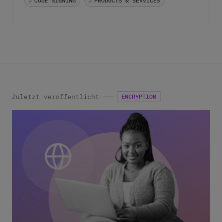
#
CODE SIGNING
#
PRODUCTS & SERVICES
erfasst und gespeichert werden, um meine Anfrage zu
bearbeiten. Hinweis: Sie können Ihre Einwilligung jederzeit
ohne Angabe von Gründen für die Zukunft per E-Mail an
datenschutz@internetx.com oder direkt über den
Abmeldelink in der jeweiligen Produktinformation
*
widerrufen.
Zuletzt veröffentlicht
ENCRYPTION