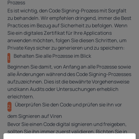
Prozess
Es ist wichtig, den Code Signing-Prozess mit Sorgfalt
zu behandeln. Wir empfehlen dringend, immer die Best
Practices im Bezug auf Sicherheit zu befolgen. Wenn
Sie ein digitales Zertifikat für Ihre Applications
anwenden möchten, folgen Sie diesen Schritten, um
Private Keys sicher zu generieren und zu speichern:
Behalten Sie alle Prozesse im Blick
1.
Beginnen Sie damit, von Anfang an alle Prozesse sowie
alle Änderungen während des Code Signing-Prozesses
aufzuzeichnen. Dies ist die bewährte Vorgehensweise
und kann Audits oder Untersuchungen erheblich
erleichtern.
Überprüfen Sie den Code und prüfen sie ihn vor
2.
dem Signieren auf Viren
Bevor Sie einen Code digital signieren und freigeben,
sollten Sie ihn immer zuerst validieren. Richten Sie in