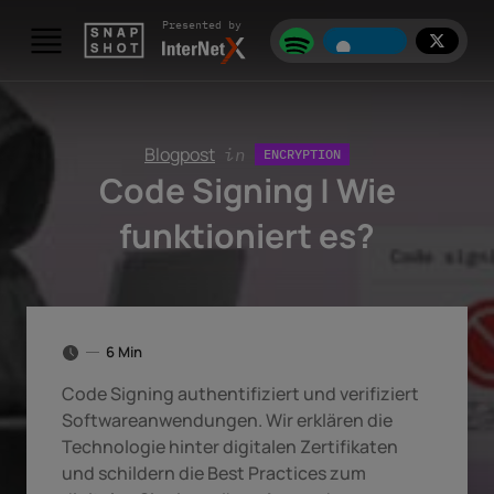
Skip to content
Presented by
Blogpost
in
ENCRYPTION
Code Signing | Wie
funktioniert es?
6 Min
Code Signing authentifiziert und verifiziert
Softwareanwendungen. Wir erklären die
Technologie hinter digitalen Zertifikaten
und schildern die Best Practices zum