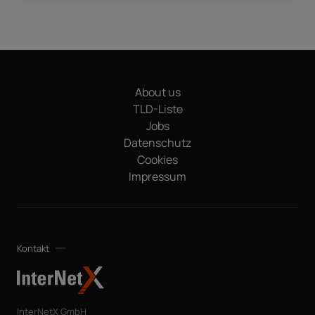
Ich habe die
Datenschutzerklärung
zur Kenntnis
genommen. Durch den Klick auf "Download" erkläre ich mich
damit einverstanden, dass meine Daten elektronisch
erfasst und gespeichert werden, um meine Anfrage zu
bearbeiten. Hinweis: Sie können Ihre Einwilligung jederzeit
ohne Angabe von Gründen für die Zukunft per E-Mail an
About us
datenschutz@internetx.com oder direkt über den
Abmeldelink in der jeweiligen Produktinformation
TLD-Liste
*
widerrufen.
Jobs
Datenschutz
Cookies
Impressum
Kontakt
InterNetX GmbH