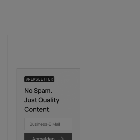
@NEWSLETTER
No Spam.
Business-E-Mail
*
Just Quality
Content.
Vorname
*
Nachname
*
Anmelden