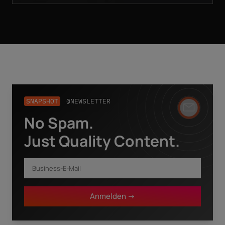
SNAPSHOT
@NEWSLETTER
No Spam.
Business-E-Mail
*
Just Quality Content.
Vorname
*
Anmelden ->
Nachname
*