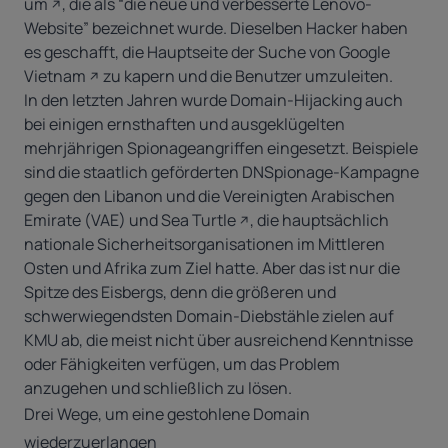
um
, die als “die neue und verbesserte Lenovo-
Website” bezeichnet wurde. Dieselben Hacker haben
es geschafft,
die Hauptseite der Suche von Google
Vietnam
zu kapern und die Benutzer umzuleiten.
In den letzten Jahren wurde Domain-Hijacking auch
bei einigen ernsthaften und ausgeklügelten
mehrjährigen Spionageangriffen eingesetzt. Beispiele
sind die staatlich geförderten DNSpionage-Kampagne
gegen den Libanon und die Vereinigten Arabischen
Emirate (VAE) und
Sea Turtle
, die hauptsächlich
nationale Sicherheitsorganisationen im Mittleren
Osten und Afrika zum Ziel hatte. Aber das ist nur die
Spitze des Eisbergs, denn die größeren und
schwerwiegendsten Domain-Diebstähle zielen auf
KMU ab, die meist nicht über ausreichend Kenntnisse
oder Fähigkeiten verfügen, um das Problem
anzugehen und schließlich zu lösen.
Drei Wege, um eine gestohlene Domain
wiederzuerlangen