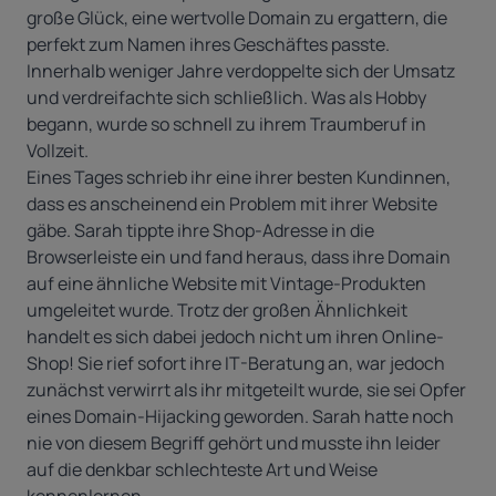
große Glück, eine wertvolle Domain zu ergattern, die
perfekt zum Namen ihres Geschäftes passte.
Innerhalb weniger Jahre verdoppelte sich der Umsatz
und verdreifachte sich schließlich. Was als Hobby
begann, wurde so schnell zu ihrem Traumberuf in
Vollzeit.
Eines Tages schrieb ihr eine ihrer besten Kundinnen,
dass es anscheinend ein Problem mit ihrer Website
gäbe. Sarah tippte ihre Shop-Adresse in die
Browserleiste ein und fand heraus, dass ihre Domain
auf eine ähnliche Website mit Vintage-Produkten
umgeleitet wurde. Trotz der großen Ähnlichkeit
handelt es sich dabei jedoch nicht um ihren Online-
Shop! Sie rief sofort ihre IT-Beratung an, war jedoch
zunächst verwirrt als ihr mitgeteilt wurde, sie sei Opfer
eines Domain-Hijacking geworden. Sarah hatte noch
nie von diesem Begriff gehört und musste ihn leider
auf die denkbar schlechteste Art und Weise