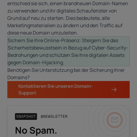
entschied sie sich, einen brandneuen Domain-Namen
zu verwenden und ihr digitales Schaufenster von
Grund auf neu zu starten. Dies bedeutete, alle
Marketingmaterialien zu ändern und den Traffic auf
diese neue Domain umzuleiten.
Sichern Sie Ihre Online-Präsenz: Steigern Sie das
Sicherheitsbewusstsein in Bezug auf Cyber-Security-
Bedrohungen und schützen Sie Ihre digitalen Assets
gegen Domain-Hijacking.
Benötigen Sie Unterstützung bei der Sicherung Ihrer
Domains?
Kontaktieren Sie unseren Domain-
Support
SNAPSHOT
@NEWSLETTER
No Spam.
Business-E-Mail
*