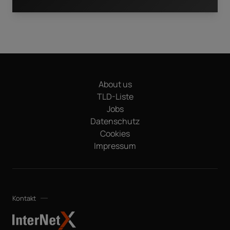
Ich habe die
Datenschutzerklärung
zur Kenntnis
genommen. Durch den Klick auf "Download" erkläre ich mich
damit einverstanden, dass meine Daten elektronisch
erfasst und gespeichert werden, um meine Anfrage zu
bearbeiten. Hinweis: Sie können Ihre Einwilligung jederzeit
ohne Angabe von Gründen für die Zukunft per E-Mail an
About us
datenschutz@internetx.com oder direkt über den
Abmeldelink in der jeweiligen Produktinformation
TLD-Liste
*
widerrufen.
Jobs
Datenschutz
Cookies
Impressum
Kontakt