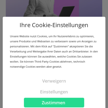
Ihre Cookie-Einstellungen
BLOGPOST
Server Housing | Wie Unternehmen davon
Unsere Website nutzt Cookies, um Ihr Nutzererlebnis zu optimieren,
profitieren
unsere Produkte und Webseiten zu verbessern sowie um Anzeigen zu
personalisieren. Mit dem Klick auf "Zustimmen" akzeptieren Sie die
In der digitalen, vernetzten Welt setzen viele
Verarbeitung und Weitergabe Ihrer Daten auch an Drittanbieter. In den
Unternehmen auf einen gelungenen Online-Auftritt.
Einstellungen können Sie auswählen, welche Cookies Sie zulassen
Doch ohne Server...
wollen. Sie können Third-Party-Cookies ablehnen, technisch
notwendige Cookies werden aber gesetzt.
Verweigern
Mehr
Einstellungen
Zustimmen