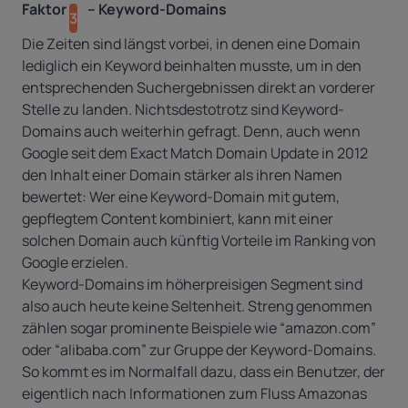
Faktor
– Keyword-Domains
3
Die Zeiten sind längst vorbei, in denen eine Domain
lediglich ein Keyword beinhalten musste, um in den
entsprechenden Suchergebnissen direkt an vorderer
Stelle zu landen. Nichtsdestotrotz sind Keyword-
Domains auch weiterhin gefragt. Denn, auch wenn
Google seit dem Exact Match Domain Update in 2012
den Inhalt einer Domain stärker als ihren Namen
bewertet: Wer eine Keyword-Domain mit gutem,
gepflegtem Content kombiniert, kann mit einer
solchen Domain auch künftig Vorteile im Ranking von
Google erzielen.
Keyword-Domains im höherpreisigen Segment sind
also auch heute keine Seltenheit. Streng genommen
zählen sogar prominente Beispiele wie “amazon.com”
oder “alibaba.com” zur Gruppe der Keyword-Domains.
So kommt es im Normalfall dazu, dass ein Benutzer, der
eigentlich nach Informationen zum Fluss Amazonas