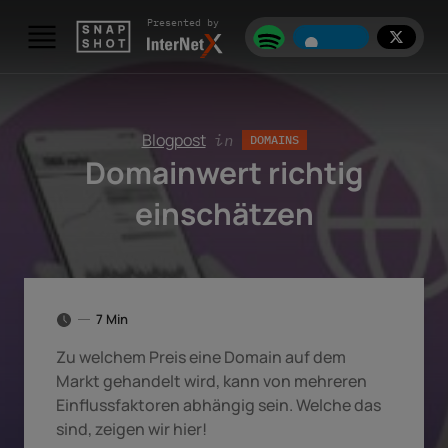
Skip to content
Presented by
Blogpost
in
DOMAINS
Domainwert richtig
einschätzen
7 Min
Zu welchem Preis eine Domain auf dem
Markt gehandelt wird, kann von mehreren
Einflussfaktoren abhängig sein. Welche das
sind, zeigen wir hier!