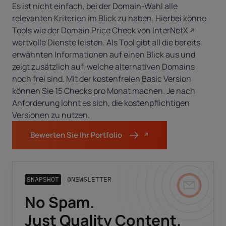
Es ist nicht einfach, bei der Domain-Wahl alle
relevanten Kriterien im Blick zu haben. Hierbei könne
Tools wie der
Domain Price Check von InterNetX
wertvolle Dienste leisten. Als Tool
gibt all die bereits
erwähnten Informationen auf einen Blick aus und
zeigt zusätzlich auf, welche alternativen Domains
noch frei sind. Mit der kostenfreien Basic Version
können Sie 15 Checks pro Monat machen. Je nach
Anforderung lohnt es sich, die kostenpflichtigen
Versionen zu nutzen.
Bewerten Sie Ihr Portfolio
SNAPSHOT
@NEWSLETTER
No Spam.
Business-E-Mail
*
Just Quality Content.