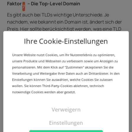
Faktor
– Die Top-Level Domain
7
Es gibt auch bei TLDs wichtige Unterschiede. Je
nachdem, wie bekannt ein Domain ist, ändert sich der
Preis. Hier sollte berücksichtigt werden, was eine TLD
über eine Webseite aussagen kann. Beispielsweise
Ihre Cookie-Einstellungen
kann eine länderspezifische TLD anzeigen, wo sich ein
Unternehmen befindet. Andere TLDs informieren
Unsere Website nutzt Cookies, um Ihr Nutzererlebnis zu optimieren,
Besucher über die Art der Webseite, z. B. ob es sich um
unsere Produkte und Webseiten zu verbessern sowie um Anzeigen zu
eine Firma (.biz, .com), eine Non-Profit-Organisation
personalisieren. Mit dem Klick auf "Zustimmen" akzeptieren Sie die
(.org) oder eine Bildungsinstitut (.edu) handelt. Auch
Verarbeitung und Weitergabe Ihrer Daten auch an Drittanbieter. In den
die Sprache der TLDs sollte passen. present.de hat ein
Einstellungen können Sie auswählen, welche Cookies Sie zulassen
gutes englisches Keyword, aber die falsche TLD.
wollen. Sie können Third-Party-Cookies ablehnen, technisch
Jedes digitale Projekt basiert auf einem wesentlichen
notwendige Cookies werden aber gesetzt.
Baustein – der Domain. Hier finden Sie
Antworten auf
die 15 häufigsten Fragen zur Registrierung eines
Verweigern
erfolgreichen Domain-Namens
.
Ob eine Domain tatsächlich ihr Geld wert ist, lässt sich
Einstellungen
von vornherein nur schwer beurteilen. In den meisten