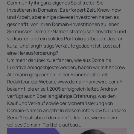
Community ihr ganz eigenes Spiel treibt: Sie
investieren in Domains! Es erfordert Zeit, Know-how
und Arbeit, aber einige clevere Investoren haben es
geschafft, von ihren Domain-Investitionen zu leben.
Sie müssen Domain-Namen strategisch erwerben und
verkaufen und ein solides Portfolio aufbauen, das für
kurz- und langfristige Verkäufe gedacht ist. Lust auf
eine Herausforderung?
Um mehr darüber zu erfahren, wie aus Domains
lukrative Anlageobjekte werden, haben wir mit Andrew
Allemann gesprochen. In der Branche ist er als
Redakteur der Website
www.domainnamewire.com
bekannt, die er seit 2005 erfolgreich leitet. Andrew
verfügt auch über langjährige Erfahrung, was den
Kauf und Verkauf sowie der Monetarisierung von
Domain-Namen angeht In diesem Interview für unsere
Serie “It’s all about domains” erklärt er, wie man ein
solides Domain-Portfolio aufbaut.