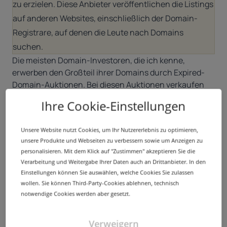
zu erzielen. Diese Anbieter veröffentlichen die Listings
auf anderen Websites, einschließlich der Domain-
Registrare, auf denen die Leute nach Domains
suchen.
Die meisten Domain-Investoren, die ich kenne,
erwerben den Großteil ihrer Domains durch Expired-
Domain-Auktionen. Bei diesen Auktionen verkaufen
Domain-Registrare Domain-Namen, die nicht
Ihre Cookie-Einstellungen
verlängert wurden. Es ist eine hervorragende
Möglichkeit, schnell ein Portfolio aufzubauen.
Unsere Website nutzt Cookies, um Ihr Nutzererlebnis zu optimieren,
Wie sieht die Partnerschaft mit Domain-Brokern
6.
unsere Produkte und Webseiten zu verbessern sowie um Anzeigen zu
personalisieren. Mit dem Klick auf "Zustimmen" akzeptieren Sie die
aus?
Verarbeitung und Weitergabe Ihrer Daten auch an Drittanbieter. In den
Domain-Broker erhalten in der Regel einen Teil des
Einstellungen können Sie auswählen, welche Cookies Sie zulassen
Verkaufspreises. Sie arbeiten ausschließlich mit
wollen. Sie können Third-Party-Cookies ablehnen, technisch
wertvolleren Domain-Namen, wie beispielsweise
notwendige Cookies werden aber gesetzt.
hochpreisige Ein-Wort-Domains und
branchenrelevante Begriffe. Sofern Sie keine derart
Verweigern