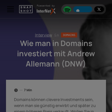
Skip to content
Presented by
Interview
in
DOMAINS
Wie man in Domains
investiert mit Andrew
Allemann (DNW)
7 Min
Domains können clevere Investments sein,
wenn man sie günstig erwirbt und später zu
einem höheren Preis verkauft. Wollen Sie in