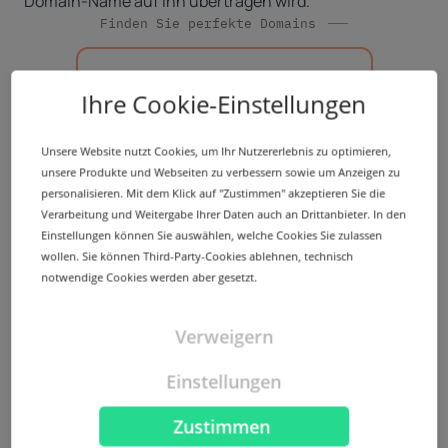
Domain-Name auf ihn übertragen wird.
Finden Sie perfekte Domains
Ihre Cookie-Einstellungen
Suchen
Unsere Website nutzt Cookies, um Ihr Nutzererlebnis zu optimieren,
unsere Produkte und Webseiten zu verbessern sowie um Anzeigen zu
personalisieren. Mit dem Klick auf "Zustimmen" akzeptieren Sie die
Ein alternatives Streitbeilegungsverfahren (ADR) wird
Verarbeitung und Weitergabe Ihrer Daten auch an Drittanbieter. In den
gewöhnlich innerhalb von 3-4 Monaten geschlichtet.
Einstellungen können Sie auswählen, welche Cookies Sie zulassen
Ende 2020 sind 46 Fälle beim CAC und 20 beim WIPO
wollen. Sie können Third-Party-Cookies ablehnen, technisch
eingegangen. Die Anfechtung eines eingetragenen
notwendige Cookies werden aber gesetzt.
Markenzeichens wird in der Regel über ein
Gerichtsverfahren durchgeführt und oftmals kann es
Verweigern
Jahre dauern, bis der Streitfall abgeschlossen ist,
sofern er nicht beigelegt wurde.
Einstellungen
Wie lässt sich eine Markenrechtsverletzung
6.
Zustimmen
verhindern, wenn Sie einen Domain-Namen wählen?