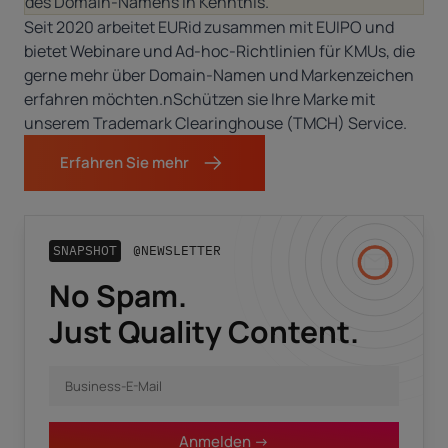
des Domain-Namens in Kenntnis.
Seit 2020 arbeitet EURid zusammen mit EUIPO und
bietet Webinare und Ad-hoc-Richtlinien für KMUs, die
gerne mehr über Domain-Namen und Markenzeichen
erfahren möchten.nSchützen sie Ihre Marke mit
unserem
Trademark Clearinghouse (TMCH) Service
.
Erfahren Sie mehr
SNAPSHOT
@NEWSLETTER
No Spam.
Business-E-Mail
*
Just Quality Content.
Vorname
*
Anmelden ->