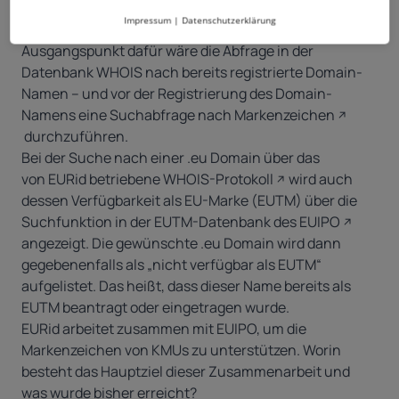
Es gibt viele verschiedene Wege, mögliche
Impressum
|
Datenschutzerklärung
Markenrechtsverletzungen zu erkennen. Ein guter
Ausgangspunkt dafür wäre die Abfrage in der
Datenbank WHOIS nach bereits registrierte Domain-
Namen – und vor der Registrierung des Domain-
Namens eine
Suchabfrage nach Markenzeichen
durchzuführen.
Bei der Suche nach einer .eu Domain über das
von
EURid betriebene WHOIS-Protokoll
wird auch
dessen Verfügbarkeit als EU-Marke (EUTM) über die
Suchfunktion in der
EUTM-Datenbank des EUIPO
angezeigt. Die gewünschte .eu Domain wird dann
gegebenenfalls als „nicht verfügbar als EUTM“
aufgelistet. Das heißt, dass dieser Name bereits als
EUTM beantragt oder eingetragen wurde.
EURid arbeitet zusammen mit EUIPO, um die
Markenzeichen von KMUs zu unterstützen. Worin
besteht das Hauptziel dieser Zusammenarbeit und
was wurde bisher erreicht?