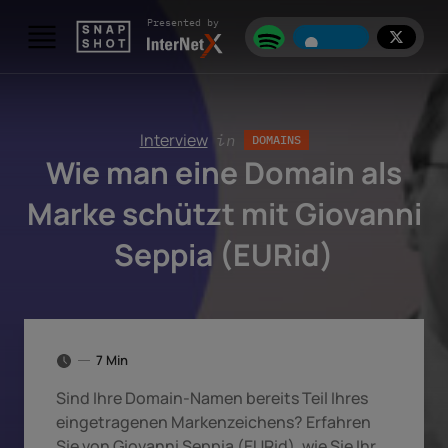
Skip to content
Presented by
Interview
in
DOMAINS
Wie man eine Domain als
Marke schützt mit Giovanni
Seppia (EURid)
7 Min
Sind Ihre Domain-Namen bereits Teil Ihres
eingetragenen Markenzeichens? Erfahren
Sie von Giovanni Seppia (EURid), wie Sie Ihr