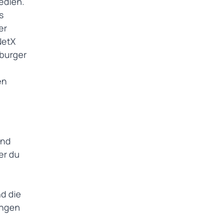
edien.
s
er
NetX
sburger
en
ind
er du
d die
ungen