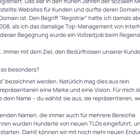
gistriert. Das war in den frühen Jahren der sozialen M
rstellte Websites für Kunden und durfte deren Domain
Domain ist. Den Begriff “Registrar” hatte ich damals ab
2008, als ich das damalige Top-Management von
Inter
 dieser Begegnung wurde ein Vollzeitjob beim Regen
. Immer mit dem Ziel, den Bedürfnissen unserer Kund
 so besonders?
ts” bezeichnet werden. Natürlich mag dies aus rein
repräsentieren eine Marke und eine Vision. Für mich s
 dein Name – du wählst sie aus, sie repräsentieren, w
ssenden Namen, die immer auch für mehrere Bereiche
hren wurden Hunderte von neuen TLDs eingeführt, un
e starten. Damit können wir mit noch mehr neuen End