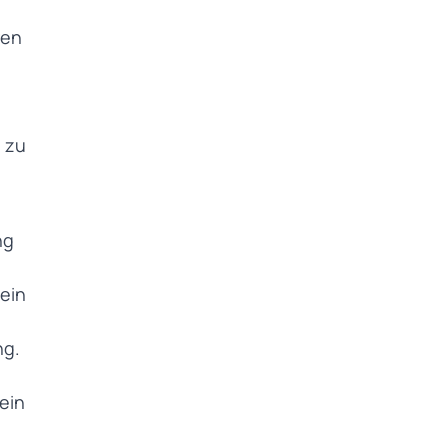
ren
,
 zu
ng
ein
ng.
ein