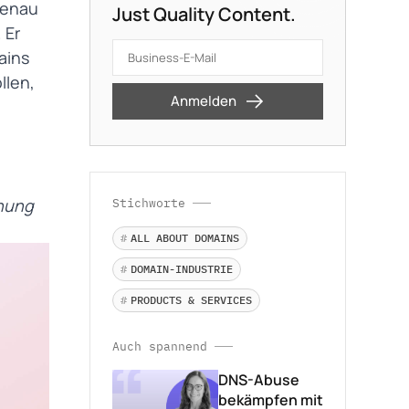
 genau
Just Quality Content.
 Er
ains
Vorname
*
Nachname
*
llen,
Anmelden
Ich stimme der
Datenschutzerklärung
zu. Meine
Daten werden zur Bearbeitung der
Anfrage gespeichert. Ein Widerruf ist
jederzeit per E-Mail an
chung
Stichworte
datenschutz@internetx.com oder
*
via Abmeldelink möglich.
#
ALL ABOUT DOMAINS
#
DOMAIN-INDUSTRIE
#
PRODUCTS & SERVICES
Auch spannend
DNS-Abuse
bekämpfen mit