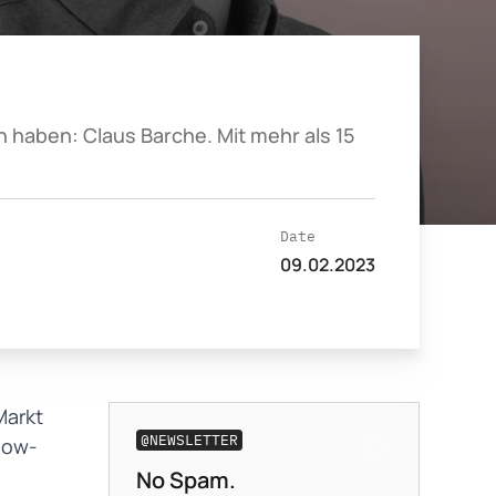
haben: Claus Barche. Mit mehr als 15
Date
09.02.2023
Markt
@NEWSLETTER
now-
No Spam.
Business-E-Mail
*