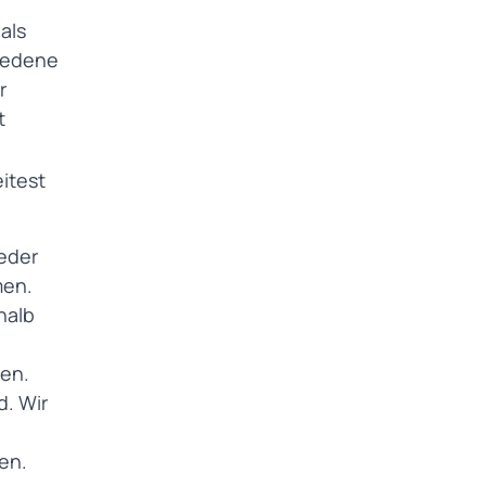
als
hiedene
r
t
eitest
jeder
men.
halb
fen.
d. Wir
en.