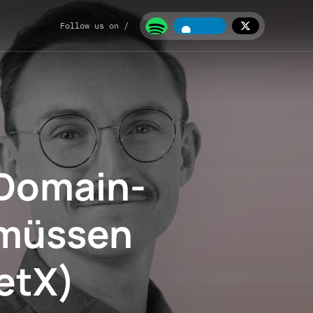
Follow us on /
Domain-
müssen
etX)