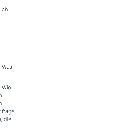
lich
n
. Was
. Wie
n
n
hfrage
, die