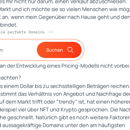
s mir nicht nur darum, einen Verkauf abzuschließen.
Markt
und ich möchte sie so vielen Menschen wie mög
eicht an, wenn mein Gegenüber nach Hause geht und de
rbindet.
Sie perfekte Domains
Suchen
 der Entwicklung eines Pricing-Modells nicht vorbei
beachten?
s einem Dollar bis zu sechsstelligen Beträgen reichen
stimmt das Verhältnis von Angebot und Nachfrage de
uf dem Markt trifft oder “trendy” ist, hat einen höhere
eispiel viel über
NFT und Krypto
gesprochen. Die Nac
öhe geschnellt. Natürlich gibt es noch weitere Faktoren
d aussagekräftige Domains unter den am häufigsten