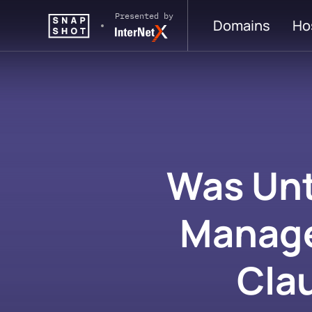
Skip to content
Presented by
Domains
Ho
Was Un
Manag
Cla