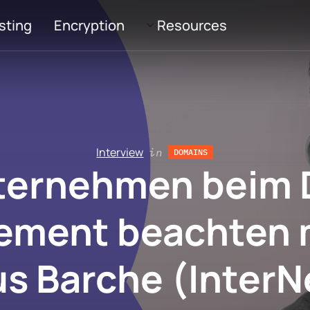
sting
Encryption
Resources
Interview
in
DOMAINS
ternehmen beim 
ement beachten 
us Barche (InterN