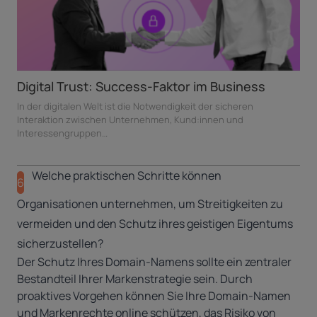
uccess-Faktor im Business
Smart Site Seals fü
st die Notwendigkeit der sicheren
In diesem Artikel geben wi
 Unternehmen, Kund:innen und
zu Smart Seals – was…
Welche praktischen Schritte können
6
Organisationen unternehmen, um Streitigkeiten zu
vermeiden und den Schutz ihres geistigen Eigentums
sicherzustellen?
Der Schutz Ihres Domain-Namens sollte ein zentraler
Bestandteil Ihrer Markenstrategie sein. Durch
proaktives Vorgehen können Sie Ihre Domain-Namen
und Markenrechte online schützen, das Risiko von