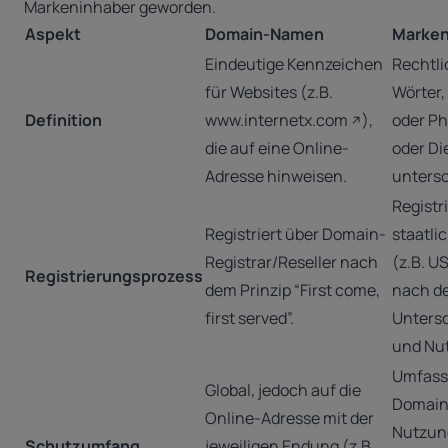
Markeninhaber geworden.
Aspekt
Domain-Namen
Marke
Eindeutige Kennzeichen
Rechtli
für Websites (z.B.
Wörter,
Definition
www.internetx.com
),
oder Ph
die auf eine Online-
oder Di
Adresse hinweisen.
unters
Registri
Registriert über Domain-
staatli
Registrar/Reseller nach
(z.B. U
Registrierungsprozess
dem Prinzip “First come,
nach d
first served”.
Unters
und Nu
Umfass
Global, jedoch auf die
Domains
Online-Adresse mit der
Nutzun
Schutzumfang
jeweiligen Endung (z.B.