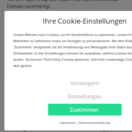
Domain rechtfertigt.
Registrierung und Nutzung in missbräuchlicher
Ihre Cookie-Einstellungen
Absicht
Das
dritte und oft schwierigste Kriterium ist der
Unsere Website nutzt Cookies, um Ihr Nutzererlebnis zu optimieren, unsere 
Nachweis, dass der Domain-Name sowohl
Webseiten zu verbessern sowie um Anzeigen zu personalisieren. Mit dem Klick
missbräuchlich registriert wurde als auch
"Zustimmen" akzeptieren Sie die Verarbeitung und Weitergabe Ihrer Daten au
missbräuchlich genutzt wird. Dabei muss gezeigt
Drittanbieter. In den Einstellungen können Sie auswählen, welche Cookies Sie
werden, dass die Absicht besteht, den Domain-Namen
wollen. Sie können Third-Party-Cookies ablehnen, technisch notwendige Coo
zum Nachteil des Markeninhabers auszunutzen.
aber gesetzt.
Beispiele für eine missbräuchliche Absicht sind etwa
der Versuch, den Domain-Namen zu einem
Verweigern
überhöhten Preis an den Markeninhaber zu verkaufen,
die Umleitung von Nutzern zu konkurrierenden
Einstellungen
Angeboten oder die Nutzung der Domain, um den
Markeninhaber irrezuführen oder dessen Ruf zu
Zustimmen
schädigen. Diese doppelte Voraussetzung –
missbräuchliche Absicht bei Registrierung und
Impressum
|
Datenschutzerklärung
Nutzung – stellt für Beschwerdeführer häufig die