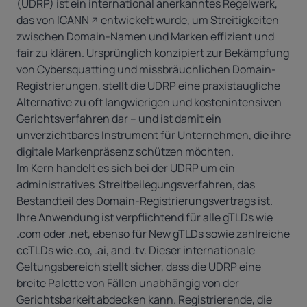
(UDRP) ist ein international anerkanntes Regelwerk,
das von
ICANN
entwickelt wurde, um Streitigkeiten
zwischen Domain-Namen und Marken effizient und
fair zu klären. Ursprünglich konzipiert zur Bekämpfung
von
Cybersquatting
und missbräuchlichen Domain-
Registrierungen, stellt die UDRP eine praxistaugliche
Alternative zu oft langwierigen und kostenintensiven
Gerichtsverfahren dar – und ist damit ein
unverzichtbares Instrument für Unternehmen, die ihre
digitale Markenpräsenz schützen möchten.
Im Kern handelt es sich bei der UDRP um ein
administratives Streitbeilegungsverfahren, das
Bestandteil des Domain-Registrierungsvertrags ist.
Ihre Anwendung ist verpflichtend für alle gTLDs wie
.com
oder .net,
ebenso für New gTLDs sowie zahlreiche
ccTLDs wie
.co
,
.ai
, and .tv. Dieser internationale
Geltungsbereich stellt sicher, dass die UDRP eine
breite Palette von Fällen unabhängig von der
Gerichtsbarkeit abdecken kann. Registrierende, die