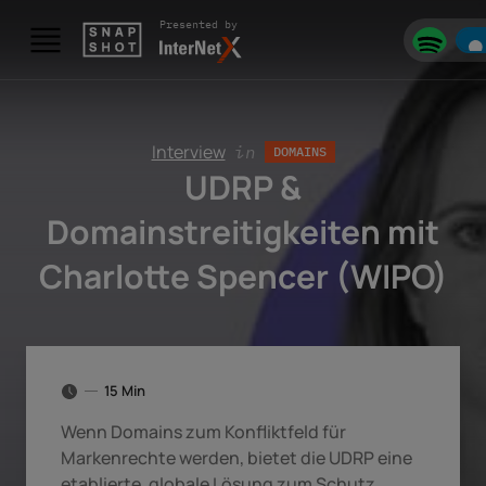
Skip to content
Presented by
Interview
in
DOMAINS
UDRP &
Domainstreitigkeiten mit
Charlotte Spencer (WIPO)
15 Min
Wenn Domains zum Konfliktfeld für
Markenrechte werden, bietet die UDRP eine
etablierte, globale Lösung zum Schutz