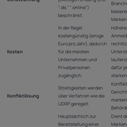
Branch
“.de,” “.online”)
basiere
beschränkt.
Markenr
In der Regel
Höhere
kostengünstig (einige
Anmeld
Euro pro Jahr), dadurch
rechtli
Kosten
für die meisten
Unters
Unternehmen und
laufend
Privatpersonen
dafür j
zugänglich.
starken
Konflik
Streitigkeiten werden
Gericht
Konfliktlösung
über Verfahren wie die
marken
UDRP geregelt.
Behörde
Hauptsächlich zur
Dient d
Bereitstellung einer
Markeni