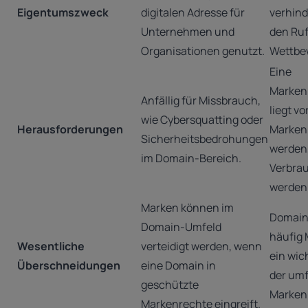
Eigentumszweck
digitalen Adresse für
verhind
Unternehmen und
den Ruf
Organisationen genutzt.
Wettbe
Eine
Marken
Anfällig für Missbrauch,
liegt v
wie Cybersquatting oder
Herausforderungen
Marken
Sicherheitsbedrohungen
werden,
im Domain-Bereich.
Verbrau
werden
Marken können im
Domain
Domain-Umfeld
häufig 
Wesentliche
verteidigt werden, wenn
ein wic
Überschneidungen
eine Domain in
der um
geschützte
Markeni
Markenrechte eingreift.