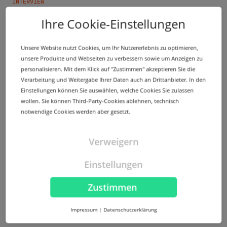
INTERVIEW
Warum ccTLDs Europas Domain-Markt
Ihre Cookie-Einstellungen
dominieren mit Barbara Povše (CENTR)
Die Vielfalt im DNS-Ökosystem ist auch das Ergebnis
Unsere Website nutzt Cookies, um Ihr Nutzererlebnis zu optimieren,
unterschiedlicher Kulturen. Das gilt insbesondere für
unsere Produkte und Webseiten zu verbessern sowie um Anzeigen zu
ccTLDs....
personalisieren. Mit dem Klick auf "Zustimmen" akzeptieren Sie die
Verarbeitung und Weitergabe Ihrer Daten auch an Drittanbieter. In den
Einstellungen können Sie auswählen, welche Cookies Sie zulassen
wollen. Sie können Third-Party-Cookies ablehnen, technisch
notwendige Cookies werden aber gesetzt.
Mehr
Verweigern
Einstellungen
Zustimmen
Impressum
|
Datenschutzerklärung