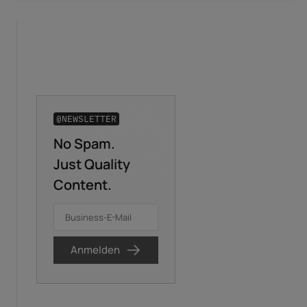
@NEWSLETTER
No Spam.
Business-E-Mail
*
Just Quality
Content.
Vorname
*
Nachname
*
Anmelden
Ich stimme der