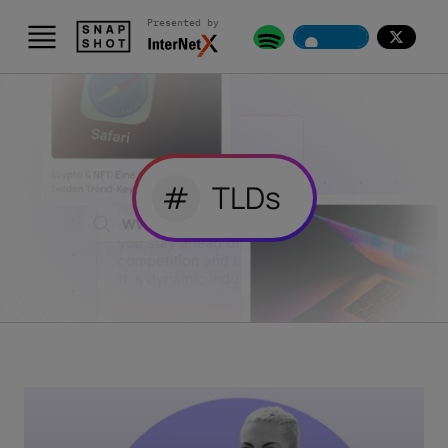
Presented by
#
TLDs