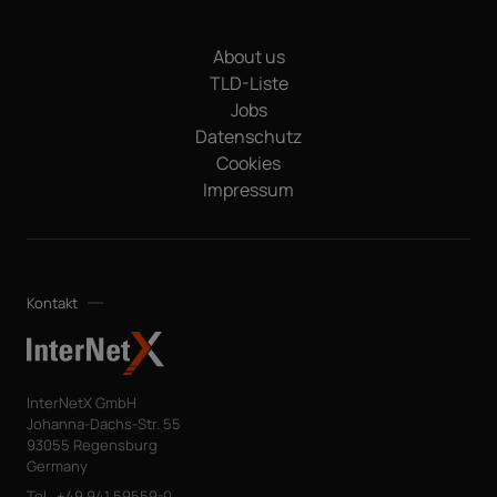
bearbeiten. Hinweis: Sie können Ihre Einwilligung jederzeit
ohne Angabe von Gründen für die Zukunft per E-Mail an
About us
datenschutz@internetx.com oder direkt über den
Abmeldelink in der jeweiligen Produktinformation
TLD-Liste
*
widerrufen.
Jobs
Datenschutz
Cookies
Impressum
Kontakt
InterNetX GmbH
Johanna-Dachs-Str. 55
93055 Regensburg
Germany
Tel.
+49 941 59559-0