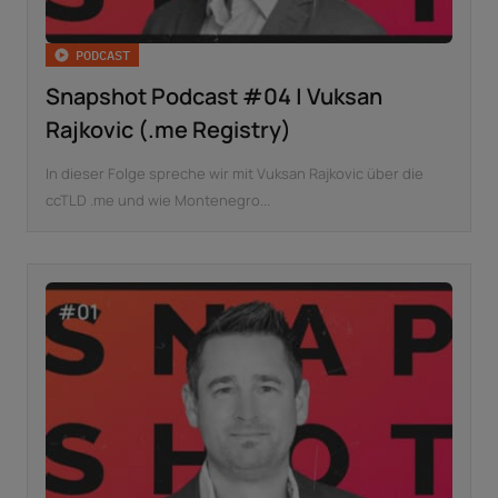
PODCAST
Snapshot Podcast #04 | Vuksan
Rajkovic (.me Registry)
In dieser Folge spreche wir mit Vuksan Rajkovic über die
ccTLD .me und wie Montenegro...