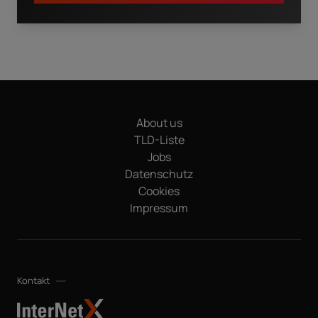
Ich habe die
Datenschutzerklärung
zur Kenntnis
genommen. Durch den Klick auf "Download" erkläre ich mich
damit einverstanden, dass meine Daten elektronisch
erfasst und gespeichert werden, um meine Anfrage zu
bearbeiten. Hinweis: Sie können Ihre Einwilligung jederzeit
ohne Angabe von Gründen für die Zukunft per E-Mail an
About us
datenschutz@internetx.com oder direkt über den
Abmeldelink in der jeweiligen Produktinformation
TLD-Liste
*
widerrufen.
Jobs
Datenschutz
Cookies
Impressum
Kontakt