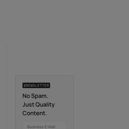
@NEWSLETTER
No Spam.
Business-E-Mail
*
Just Quality
Content.
Vorname
*