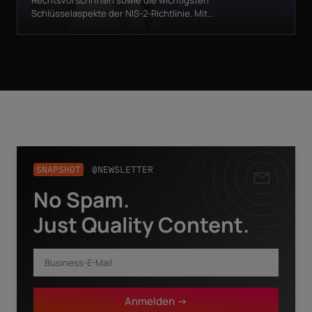
Rechtsvorschriften sowie die wichtigsten
Schlüsselaspekte der NIS-2-Richtlinie. Mit...
SNAPSHOT
@NEWSLETTER
No Spam.
Business-E-Mail
*
Just Quality Content.
Vorname
*
Anmelden ->
Nachname
*