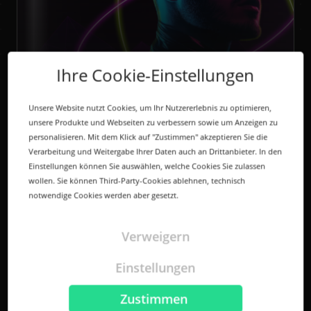
E-PAPER
Ihre Cookie-Einstellungen
Global Domain Report 2025
Unsere Website nutzt Cookies, um Ihr Nutzererlebnis zu optimieren,
Willkommen zum Global Domain Report 2025, präsentiert
von InterNetX und Sedo.com! Tauchen Sie ein in...
unsere Produkte und Webseiten zu verbessern sowie um Anzeigen zu
personalisieren. Mit dem Klick auf "Zustimmen" akzeptieren Sie die
Verarbeitung und Weitergabe Ihrer Daten auch an Drittanbieter. In den
Einstellungen können Sie auswählen, welche Cookies Sie zulassen
wollen. Sie können Third-Party-Cookies ablehnen, technisch
notwendige Cookies werden aber gesetzt.
Verweigern
Einstellungen
Zustimmen