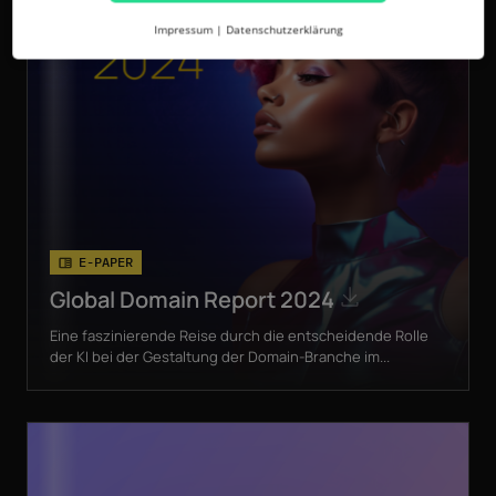
Impressum
|
Datenschutzerklärung
E-PAPER
Global Domain Report 2024
Eine faszinierende Reise durch die entscheidende Rolle
der KI bei der Gestaltung der Domain-Branche im...