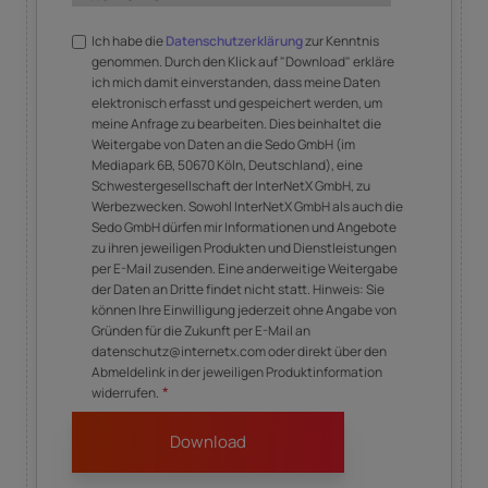
Ich habe die
Datenschutzerklärung
zur Kenntnis
genommen. Durch den Klick auf "Download" erkläre
ich mich damit einverstanden, dass meine Daten
elektronisch erfasst und gespeichert werden, um
meine Anfrage zu bearbeiten. Dies beinhaltet die
Weitergabe von Daten an die Sedo GmbH (im
Mediapark 6B, 50670 Köln, Deutschland), eine
Schwestergesellschaft der InterNetX GmbH, zu
Werbezwecken. Sowohl InterNetX GmbH als auch die
Sedo GmbH dürfen mir Informationen und Angebote
zu ihren jeweiligen Produkten und Dienstleistungen
per E-Mail zusenden. Eine anderweitige Weitergabe
der Daten an Dritte findet nicht statt. Hinweis: Sie
können Ihre Einwilligung jederzeit ohne Angabe von
Gründen für die Zukunft per E-Mail an
datenschutz@internetx.com oder direkt über den
Abmeldelink in der jeweiligen Produktinformation
*
widerrufen.
Unser Content wird inspiriert durch unsere