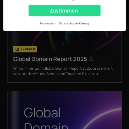
Zustimmen
Impressum
|
Datenschutzerklärung
E-PAPER
Global Domain Report 2025
Willkommen zum Global Domain Report 2025, präsentiert
von InterNetX und Sedo.com! Tauchen Sie ein in...