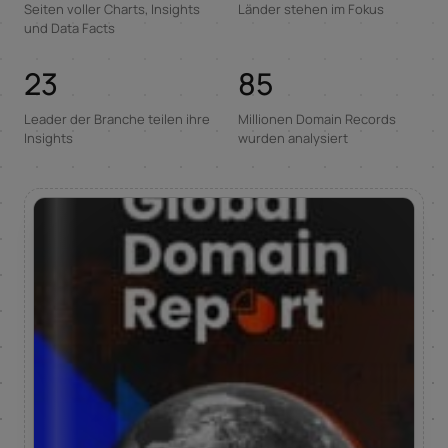
Seiten voller Charts, Insights
Länder stehen im Fokus
und Data Facts
23
85
Leader der Branche teilen ihre
Millionen Domain Records
Insights
wurden analysiert