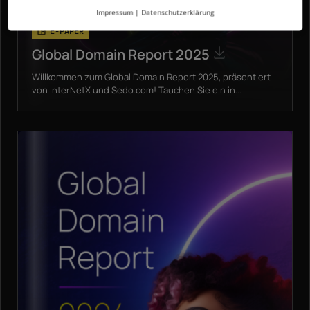
Impressum
|
Datenschutzerklärung
E-PAPER
Global Domain Report 2025
Willkommen zum Global Domain Report 2025, präsentiert
von InterNetX und Sedo.com! Tauchen Sie ein in...