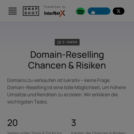
Presented by
Skip to content
E-PAPER
Domain-Reselling
Chancen & Risiken
Domains zu verkaufen ist lukrativ – keine Frage.
Domain-Reselling ist eine tolle Möglichkeit, um höhere
Umsätze und Renditen zu erzielen. Wir erklären die
wichtigsten Tasks.
20
3
Seiten voller Tipps & Tricks für
Kapitel, die Chancen & Risiken