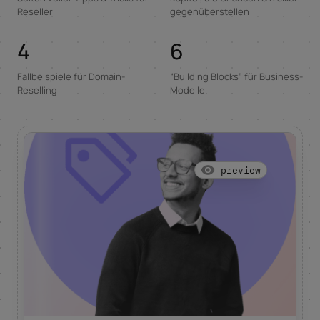
Reseller
gegenüberstellen
4
6
Fallbeispiele für Domain-
“Building Blocks” für Business-
Reselling
Modelle
preview