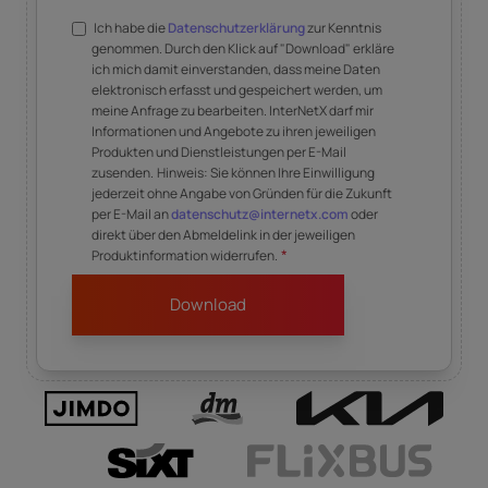
Ich habe die
Datenschutzerklärung
zur Kenntnis
genommen. Durch den Klick auf "Download" erkläre
ich mich damit einverstanden, dass meine Daten
elektronisch erfasst und gespeichert werden, um
meine Anfrage zu bearbeiten. InterNetX darf mir
Informationen und Angebote zu ihren jeweiligen
Produkten und Dienstleistungen per E-Mail
zusenden.
Hinweis: Sie können Ihre Einwilligung
jederzeit ohne Angabe von Gründen für die Zukunft
per E-Mail an
datenschutz@internetx.com
oder
direkt über den Abmeldelink in der jeweiligen
*
Produktinformation widerrufen.
Unser Content wird inspiriert durch unsere
Business-Partner.