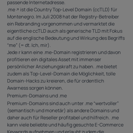
passende Internetadresse.
.me
ist die Country Top-Level Domain (ccTLD) für
Montenegro. Im Juli 2008 hat der Registry-Betreiber
ein Rebranding vorgenommen und vermarktet die
eigentliche ccTLD auch als generische TLD mit Fokus
auf die englische Bedeutung und Wirkung des Begriffs
“me” (= dt. Ich, mir).
Jede:r kann eine .me-Domain registrieren und davon
profitieren ein digitales Asset mit immenser
persönlicher Anziehungskraft zu haben. .me bietet
zudem als Top-Level-Domain die Möglichkeit, tolle
Domain-Hacks zu kreieren, die für ordentlich
Awarness sorgen können.
Premium-Domains und .me
Premium-Domains sind auch unter .me “wertvoller”
(semantisch und monetär) als andere Domains und
daher auch für
Reseller
profitabel und hilfreich. .me
kann viele beliebte und häufig gesuchte E-Commerce
Keywords aufnehmen und erlaubt zudem die