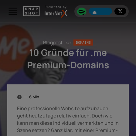
Skip to content
Presented by
Blogpost
in
DOMAINS
10 Gründe für .me
Premium-Domains
6 Min
Eine professionelle Website aufzubauen
geht heutzutage relativ einfach. Doch wie
kann man diese individuell vermarkten und in
Szene setzen? Ganz klar: mit einer Premium-