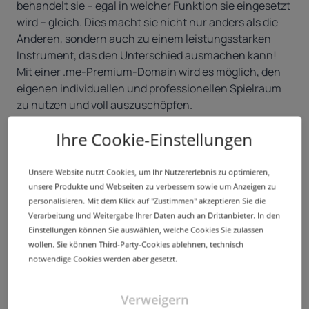
behandelt sie – egal in welcher Funktion sie eingesetzt
wird – gleich. Dies macht sie nicht nur anders als die
Anderen, sondern auch zu einem leistungsstarken
Instrument, das den Unterschied ausmachen kann!
Mit einer .me-Premium-Domain wird es möglich, den
eigenen individuellen und professionellen Spielraum
zu nutzen und voll auszuschöpfen.
Domain-Authority
7.
Ihre Cookie-Einstellungen
Es ist eine allgemein anerkannte Tatsache, dass
Suchmaschinen “Domain-Authority” als einen
Unsere Website nutzt Cookies, um Ihr Nutzererlebnis zu optimieren,
wesentlichen Faktor bei der Bewertung Qualität einer
unsere Produkte und Webseiten zu verbessern sowie um Anzeigen zu
Website betrachten. Verschiedene Elemente
personalisieren. Mit dem Klick auf "Zustimmen" akzeptieren Sie die
bestimmen diesen Faktoren, wie das Alter der Domain,
Verarbeitung und Weitergabe Ihrer Daten auch an Drittanbieter. In den
Größe, Quantität und Qualität der eingehenden
Einstellungen können Sie auswählen, welche Cookies Sie zulassen
Backlinks. Eine Premium-.me-Domain mit klaren
wollen. Sie können Third-Party-Cookies ablehnen, technisch
notwendige Cookies werden aber gesetzt.
Signalen, kann die “Autorität” einer Website erhöhen!
Persönlich und professionell
8.
Verweigern
Auch wenn die .me in erster Linie für Personal