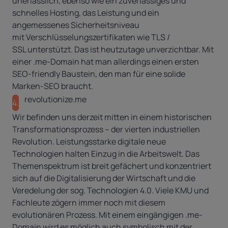
unerlässlich, ebenso wie ein zuverlässiges und
schnelles Hosting, das Leistung und ein
angemessenes Sicherheitsniveau
mit
Verschlüsselungszertifikaten wie TLS /
SSL
unterstützt. Das ist heutzutage unverzichtbar. Mit
einer .me-Domain hat man allerdings einen ersten
SEO-friendly Baustein, den man für eine solide
Marken-SEO braucht.
revolutionize.me
4.
Wir befinden uns derzeit mitten in einem
historischen
Transformationsprozess
– der vierten industriellen
Revolution. Leistungsstarke digitale neue
Technologien halten Einzug in die Arbeitswelt. Das
Themenspektrum ist breit gefächert und konzentriert
sich auf die Digitalisierung der Wirtschaft und die
Veredelung der sog. Technologien 4.0. Viele KMU und
Fachleute zögern immer noch mit diesem
evolutionären Prozess. Mit einem eingängigen .me-
Domain wird es möglich auch symbolisch mit der