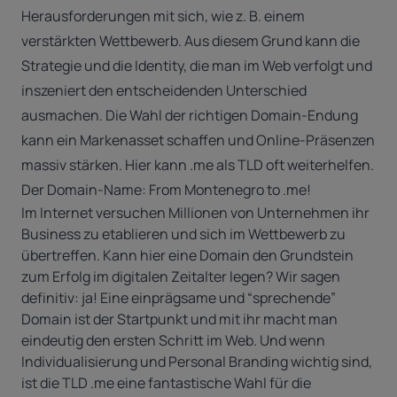
Herausforderungen mit sich, wie z. B. einem
verstärkten Wettbewerb. Aus diesem Grund kann die
Strategie und die Identity, die man im Web verfolgt und
inszeniert den entscheidenden Unterschied
ausmachen. Die Wahl der richtigen Domain-Endung
kann ein Markenasset schaffen und Online-Präsenzen
massiv stärken. Hier kann
.me als TLD
oft weiterhelfen.
Der Domain-Name: From Montenegro to .me!
Im Internet versuchen Millionen von Unternehmen ihr
Business zu etablieren und sich im Wettbewerb zu
übertreffen. Kann hier eine Domain den Grundstein
zum Erfolg im digitalen Zeitalter legen? Wir sagen
definitiv: ja! Eine einprägsame und “sprechende”
Domain ist der Startpunkt und mit ihr macht man
eindeutig den ersten Schritt im Web. Und wenn
Individualisierung und Personal Branding wichtig sind,
ist die
TLD .me
eine fantastische Wahl für die